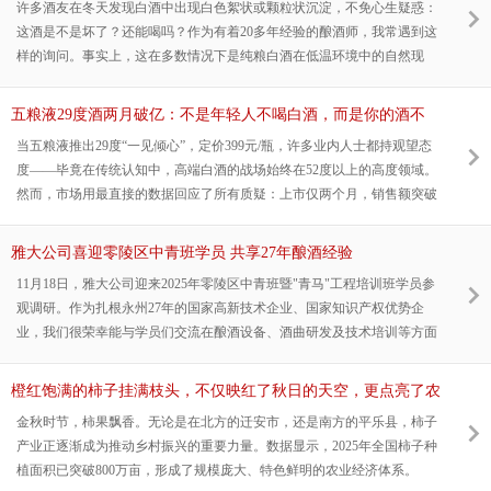
许多酒友在冬天发现白酒中出现白色絮状或颗粒状沉淀，不免心生疑惑：
这酒是不是坏了？还能喝吗？作为有着20多年经验的酿酒师，我常遇到这
样的询问。事实上，这在多数情况下是纯粮白酒在低温环境中的自然现
象，并不代表酒质有问题，可以放心饮用。
五粮液29度酒两月破亿：不是年轻人不喝白酒，而是你的酒不
够“对味”
当五粮液推出29度“一见倾心”，定价399元/瓶，许多业内人士都持观望态
度——毕竟在传统认知中，高端白酒的战场始终在52度以上的高度领域。
然而，市场用最直接的数据回应了所有质疑：上市仅两个月，销售额突破
亿元大关。
雅大公司喜迎零陵区中青班学员 共享27年酿酒经验
11月18日，雅大公司迎来2025年零陵区中青班暨"青马"工程培训班学员参
观调研。作为扎根永州27年的国家高新技术企业、国家知识产权优势企
业，我们很荣幸能与学员们交流在酿酒设备、酒曲研发及技术培训等方面
的心得体会。公司董事长胡顺开、副总经理刘思阳接待了调研团队，陪同
参观了公司的生产车间和研发中心。
橙红饱满的柿子挂满枝头，不仅映红了秋日的天空，更点亮了农
户增收的新路径！
金秋时节，柿果飘香。无论是在北方的迁安市，还是南方的平乐县，柿子
产业正逐渐成为推动乡村振兴的重要力量。数据显示，2025年全国柿子种
植面积已突破800万亩，形成了规模庞大、特色鲜明的农业经济体系。