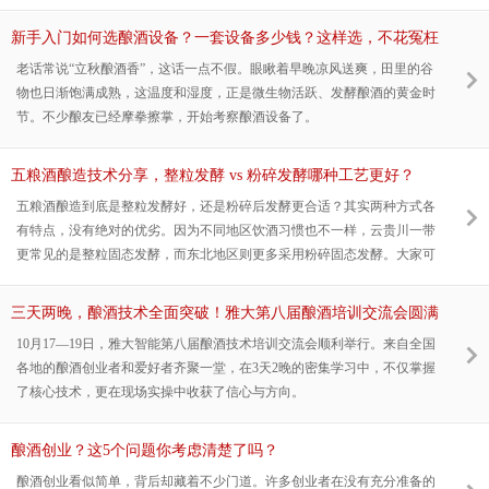
新手入门如何选酿酒设备？一套设备多少钱？这样选，不花冤枉
钱！
老话常说“立秋酿酒香”，这话一点不假。眼瞅着早晚凉风送爽，田里的谷
物也日渐饱满成熟，这温度和湿度，正是微生物活跃、发酵酿酒的黄金时
节。不少酿友已经摩拳擦掌，开始考察酿酒设备了。
五粮酒酿造技术分享，整粒发酵 vs 粉碎发酵哪种工艺更好？
五粮酒酿造到底是整粒发酵好，还是粉碎后发酵更合适？其实两种方式各
有特点，没有绝对的优劣。因为不同地区饮酒习惯也不一样，云贵川一带
更常见的是整粒固态发酵，而东北地区则更多采用粉碎固态发酵。大家可
以根据本地原料特点和酿造习惯灵活选择，今天给大家分享五粮碎粉工艺
酿造技术。
三天两晚，酿酒技术全面突破！雅大第八届酿酒培训交流会圆满
落幕
10月17—19日，雅大智能第八届酿酒技术培训交流会顺利举行。来自全国
各地的酿酒创业者和爱好者齐聚一堂，在3天2晚的密集学习中，不仅掌握
了核心技术，更在现场实操中收获了信心与方向。
酿酒创业？这5个问题你考虑清楚了吗？
酿酒创业看似简单，背后却藏着不少门道。许多创业者在没有充分准备的