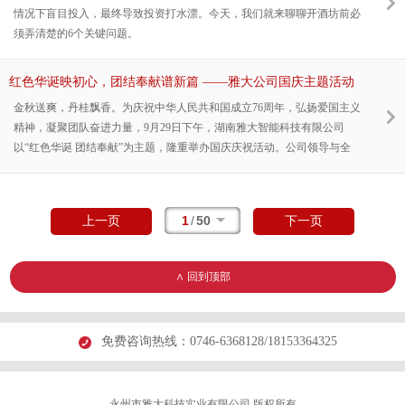
情况下盲目投入，最终导致投资打水漂。今天，我们就来聊聊开酒坊前必
须弄清楚的6个关键问题。
红色华诞映初心，团结奉献谱新篇 ——雅大公司国庆主题活动
圆满结束
金秋送爽，丹桂飘香。为庆祝中华人民共和国成立76周年，弘扬爱国主义
精神，凝聚团队奋进力量，9月29日下午，湖南雅大智能科技有限公司
以“红色华诞 团结奉献”为主题，隆重举办国庆庆祝活动。公司领导与全
体员工欢聚一堂，共同回顾光辉历程，展望美好未来，现场气氛热烈，暖
意融融。
1
/
50
上一页
下一页
∧ 回到顶部
免费咨询热线：
0746-6368128/18153364325
永州市雅大科技实业有限公司 版权所有