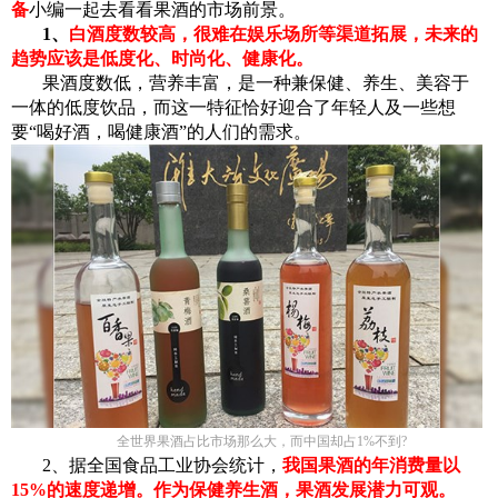
备
小编一起去看看果酒的市场前景。
1、
白酒度数较高，很难在娱乐场
所
等渠道拓展，未来的
趋势应该是低度化、时尚化、健康化。
果酒度数低，营养丰富，是一种兼保健、养生、美容于
一体的低度饮品，而这一特征恰好迎合了年轻人及一些想
要“喝好酒，喝健康酒”的人们的需求。
全世界果酒占比
市场那么大，而中国却占1%不到?
2、据全国食品工业协会统计，
我国果酒的年消费量以
15%的速度递增。作为保健养生酒，果酒发展潜力可观。