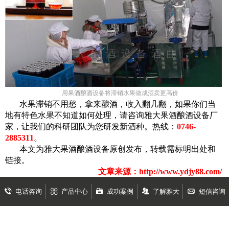
用果酒酿酒设备
将滞销水果做成酒卖更高价
水果滞销不用愁，拿来酿酒，收入翻几翻，如果你们当
地有特色水果不知道如何处理，请咨询雅大果酒酿酒设备厂
家，让我们的科研团队为您研发新酒种。热线：
0746-
2885311
。
本文为雅大果酒酿酒设备原创发布，转载需标明出处和
链接。
文章来源：http://www.ydjy88.com/
电话咨询
产品中心
成功案例
了解雅大
短信咨询
关于“
酿酒创业
”的相关资讯