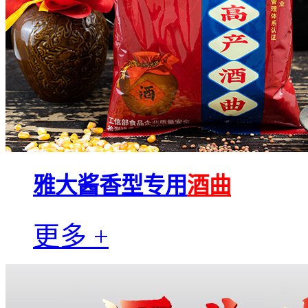
雅大酱香型专用
酒曲
更多 +