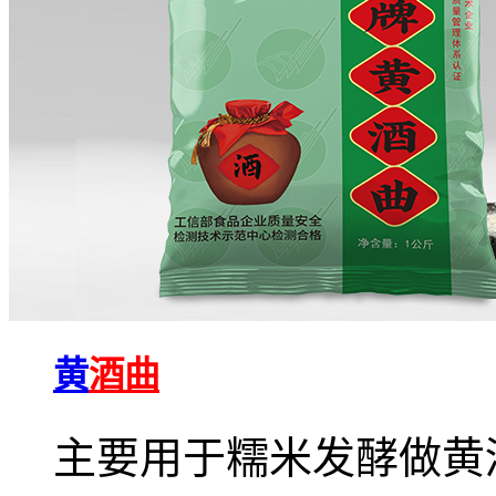
黄
酒曲
主要用于糯米发酵做黄