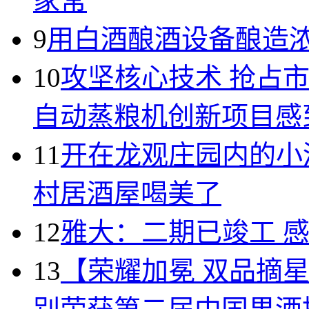
家常
9
用白酒酿酒设备酿造
10
攻坚核心技术 抢占
自动蒸粮机创新项目感
11
开在龙观庄园内的小
村居酒屋喝美了
12
雅大：二期已竣工 
13
【荣耀加冕 双品摘