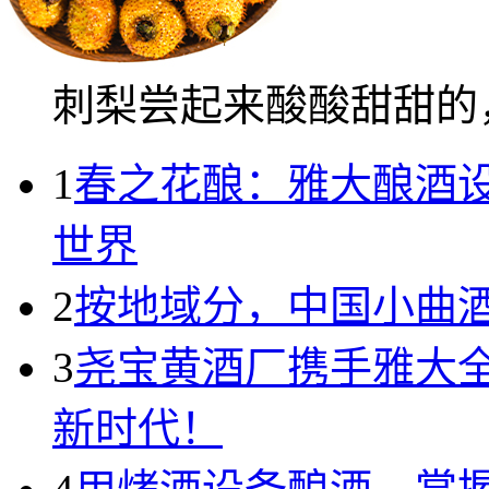
刺梨尝起来酸酸甜甜的，.
1
春之花酿：雅大酿酒
世界
2
按地域分，中国小曲
3
尧宝黄酒厂携手雅大全
新时代！