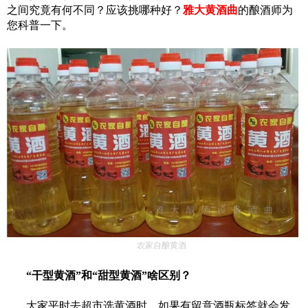
之间究竟有何不同？应该挑哪种好？
雅大黄酒曲
的酿酒师为
您科普一下。
农家自酿黄酒
“干型黄酒”和“甜型黄酒”啥区别？
大家平时去超市选黄酒时，如果有留意酒瓶标签就会发