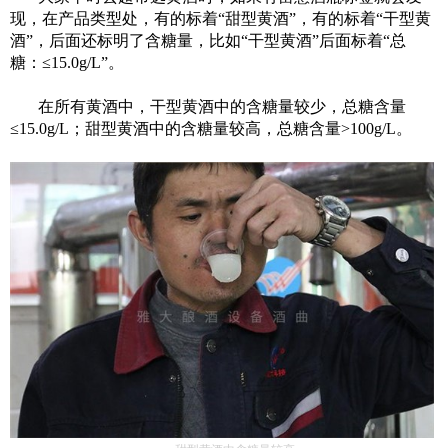
现，在产品类型处，有
的
标
着
“甜型黄酒”，
有的标着
“干型黄
酒”，后面
还标明了含糖量，
比如
“干型黄酒”
后面
标着
“总
糖：
≤
15.0g/L”。
在所有黄酒中，
干型黄酒中的含糖量较少，总糖含量
≤
15.0g/L；甜型黄酒中的含糖量较高，总糖含量>100g/L。