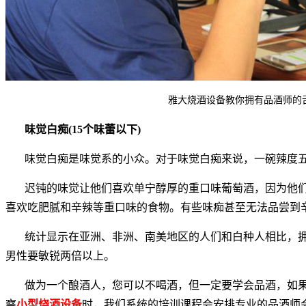
雅大烧酒设备教你拥有品酒师的
味觉白痴(15个味蕾以下)
味觉白痴是味觉系的小众。对于味觉白痴来说，一碗辣度
迟钝的味觉让他们喜欢单宁醇厚的重口味葡萄酒，因为他
喜欢吃肥腻和辛辣等重口味的食物。有些味痴甚至无法品尝到
统计显示在亚洲、非洲、南美地区的人们和白种人相比，
男性要敏锐两倍以上。
做为一个酿酒人，您可以不喝酒，但一定要学会品酒，如
察
小型烧酒设备
时，我们系统的培训课程会安排专业的品酒师