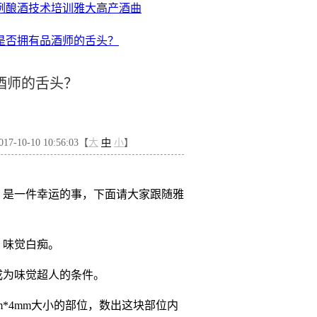
例
酿酒技术培训
雅大高产酒曲
是否拥有品酒师的舌头？
酒师的舌头？
-10-10 10:56:03【
大
中
小
】
，是一件幸运的事，下面请大家跟随雅
，味觉白痴。
成为味觉超人的条件。
*4mm大小的部位，数出这块部位内