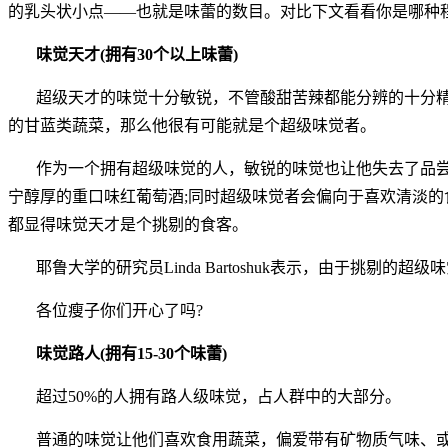
的乳头状小点——也就是味蕾的数目。对比下文看看你是哪种
味觉天才(拥有30个以上味蕾)
超级天才的味觉十分敏锐，不管酸甜苦辣都能分辨的十分
的甘蓝类蔬菜，那么他很有可能就是个超级味觉者。
作为一个拥有超级味觉的人，敏锐的味觉也让他失去了品尝
宁醇厚的重口味红葡萄酒;同时超级味觉者会偏向于喜欢清淡
都显得味觉天才是个挑剔的食客。
耶鲁大学的研究员Linda Bartoshuk表示，由于挑剔的
各位瘦子你们开心了吗?
味觉路人(拥有15-30个味蕾)
超过50%的人拥有路人级味觉，占人群中的大部分。
普通的味觉让他们喜欢食用蔬菜，偏爱带有矿物质气味、