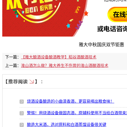
雅大中秋国庆双节钜惠
下一篇：
【雅大酿酒设备酿酒教学】稻谷酒酿酒技术
上一篇：
淮山酒怎么做？雅大养生不伤胃的淮山酒酿酒技术
烧酒设备酿造的小曲清香酒，更容易喝出粮食味！
警惕！用烧酒设备做固态酒，原辅料使用不当给白酒带来
酿造大米酒，选对原料和白酒蒸馏设备很关键