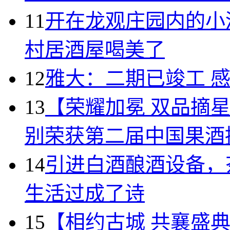
11
开在龙观庄园内的小
村居酒屋喝美了
12
雅大：二期已竣工 
13
【荣耀加冕 双品摘
别荣获第二届中国果酒
14
引进白酒酿酒设备，
生活过成了诗
15
【相约古城 共襄盛