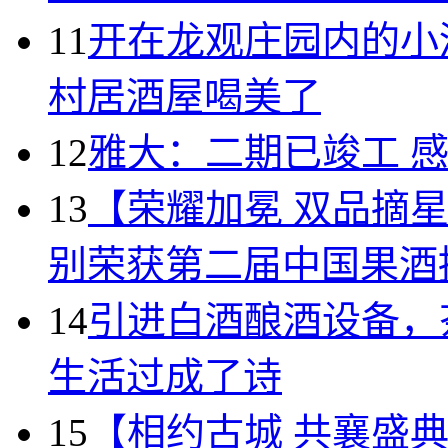
11
开在龙观庄园内的小
村居酒屋喝美了
12
雅大：二期已竣工 
13
【荣耀加冕 双品摘
别荣获第二届中国果酒
14
引进白酒酿酒设备，
生活过成了诗
15
【相约古城 共襄盛