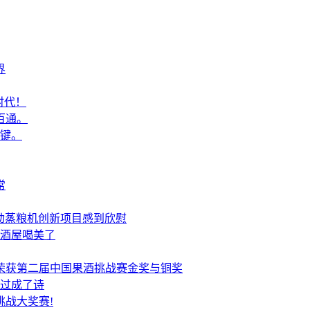
界
时代！
百通。
关键。
常
动蒸粮机创新项目感到欣慰
酒屋喝美了
别荣获第二届中国果酒挑战赛金奖与铜奖
过成了诗
挑战大奖赛!