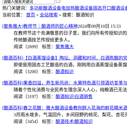
热门关键词：
多功能酿酒设备
电加热酿酒设备
固态开口酿酒设
当前位置：
首页
»
全站搜索
» 搜索：酿酒知识
[聚焦雅大]教师节｜酿酒师的匠心精神
2024年09月10日 15:33
在教师节这个充满敬意的日子里，我们向所有传授知识的
传统酿酒技艺传授给更多人。
阅读（2699）
标签：
聚焦雅大
[酿酒百科]【白酒蒸馏设备】陶坛、洞藏和时间，白酒陈酿的
即使是用固态工艺酿造的白酒，刚刚用白酒蒸馏设备蒸馏
阅读（3200）
标签：
酿酒知识
[酿酒百科]果香四溢，养生新风尚：水果特色酒引领酒坊变革
随着个性化消费与全民养生理念深入人心，纯粮酒已无法
阅读（3197）
标签：
酿酒知识
|
白酒销售
[酿酒百科]春之花酿：雅大酿酒设备教你醉入花海的鲜花糯米
3月雨水增多，气温回升，乡间田野的桃花、梨花、杏花
阅读（3454）
标签：
酿酒技术
|
酿酒知识