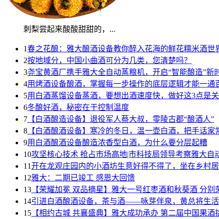
刺梨尝起来酸酸甜甜的，...
1
春之花酿：雅大酿酒设备教你醉入花海的鲜花糯米酒世
2
按地域分，中国小曲酒可分为几类，您清楚吗？
3
尧宝黄酒厂携手雅大全自动蒸粮机，开启“智能酿造”新
4
用烤酒设备酿酒，掌握每一步操作的底层逻辑才能一通
5
用白酒蒸馏设备蒸酒，要想出酒速度快，做好这3点是
6
冬酿好酒，秘密在于控制温度
7
【白酒酿造设备】退役军人蔡大叔，零陵古郡“酿酒人”
8
【白酒酿酒设备】寒冷的冬日，温一壶白酒，把手话家
9
用白酒酿酒设备酿造浓香型白酒，为什么要分层起糟
10
攻坚核心技术 抢占市场高地|市科技局领导考察雅大自
11
开在龙观庄园内的小酒坊生意好得不得了，坐在乡村居
12
雅大：二期已竣工 感恩大回馈
13
【荣耀加冕 双品摘星】雅大一号红枣酒和秋葵酒 分
14
引进白酒酿酒设备，茶与酒——咏芽伴泉，黄总将生活
15
【相约古城 共襄盛典】雅大成功承办 第二届中国果酒