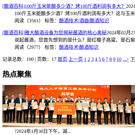
[酿酒百科]100斤玉米能酿多少酒？烤100斤酒利润有多大？
202
100斤玉米能酿多少酒？烤100斤酒利润有多大？这与
阅读（3561）
标签：
酿酒技术
|
酒曲
|
酿酒知识
[酿酒百科]雅大酿酒设备为您揭秘酱酒的核心奥秘
2024年02月27
说起酱酒，您首先想到的是什么？是红樱子高粱、是石窖
阅读（2977）
标签：
酿酒技术
|
酿酒知识
记录总数：100 | 页数：17
首页
上一页
1
2
3
4
5
6
7
8
9
10
...>
下
热点聚焦
?2024年1月30日下午，湖...